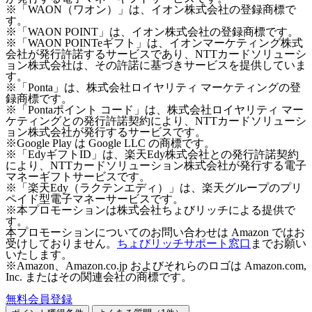
※「WAON（ワオン）」は、イオン株式会社の登録商標で
す。
※「WAON POINT」は、イオン株式会社の登録商標です。
※「WAON POINTeギフト」は、イオンマーケティング株式
会社が発行許諾するサービスであり、NTTカードソリューシ
ョン株式会社は、その許諾に基づきサービスを提供していま
す。
※「Ponta」は、株式会社ロイヤリティ マーケティングの登
録商標です。
※「Pontaポイント コード」は、株式会社ロイヤリティ マー
ケティングとの発行許諾契約により、NTTカードソリューシ
ョン株式会社が発行するサービスです。
※Google Play は Google LLC の商標です。
※「EdyギフトID」は、楽天Edy株式会社との発行許諾契約
により、NTTカードソリューション株式会社が発行する電子
マネーギフトサービスです。
※「楽天Edy（ラクテンエディ）」は、楽天グループのプリ
ペイド型電子マネーサービスです。
※本プロモーションは株式会社ちょびリッチによる提供で
す。
本プロモーションについてのお問い合わせは Amazon ではお
受けしておりません。
ちょびリッチサポート窓口
までお願い
いたします。
※Amazon、Amazon.co.jp およびそれらのロゴは Amazon.com,
Inc. またはその関連会社の商標です。
無料会員登録