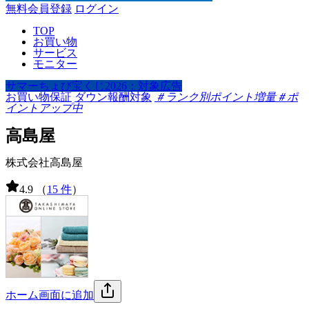
無料会員登録
ログイン
TOP
お買い物
サービス
モニター
サマーちょび宝くじ2026：対象広告
お買い物保証
ダウン報酬対象
＃ランク別ポイント増量
＃ポ
イントアップ中
高島屋
株式会社高島屋
4.9
（
15 件
）
ホーム画面に追加