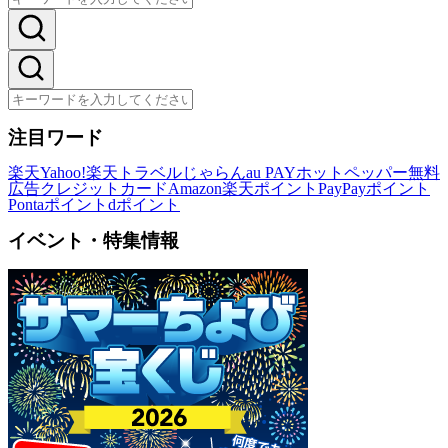
注目ワード
楽天
Yahoo!
楽天トラベル
じゃらん
au PAY
ホットペッパー
無料
広告
クレジットカード
Amazon
楽天ポイント
PayPayポイント
Pontaポイント
dポイント
イベント・特集情報