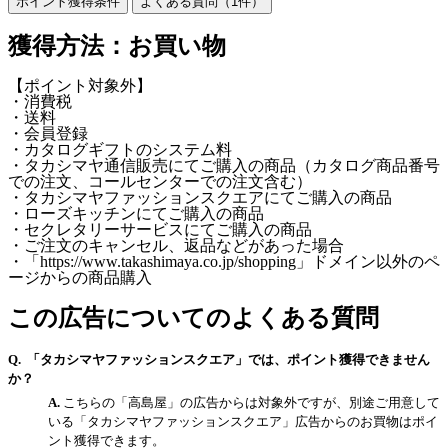
ポイント獲得条件
よくある質問（
1
件）
獲得方法：お買い物
【ポイント対象外】
・消費税
・送料
・会員登録
・カタログギフトのシステム料
・タカシマヤ通信販売にてご購入の商品（カタログ商品番号
での注文、コールセンターでの注文含む）
・タカシマヤファッションスクエアにてご購入の商品
・ローズキッチンにてご購入の商品
・セクレタリーサービスにてご購入の商品
・ご注文のキャンセル、返品などがあった場合
・「https://www.takashimaya.co.jp/shopping」ドメイン以外のペ
ージからの商品購入
この広告についてのよくある質問
「タカシマヤファッションスクエア」では、ポイント獲得できません
か？
こちらの「高島屋」の広告からは対象外ですが、別途ご用意して
いる「タカシマヤファッションスクエア」広告からのお買物はポイ
ント獲得できます。