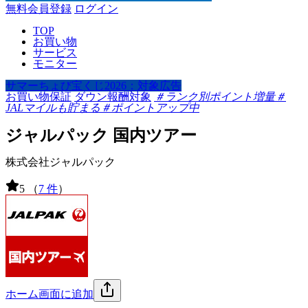
無料会員登録
ログイン
TOP
お買い物
サービス
モニター
サマーちょび宝くじ2026：対象広告
お買い物保証
ダウン報酬対象
＃ランク別ポイント増量
＃
JALマイルも貯まる
＃ポイントアップ中
ジャルパック 国内ツアー
株式会社ジャルパック
5
（
7 件
）
ホーム画面に追加