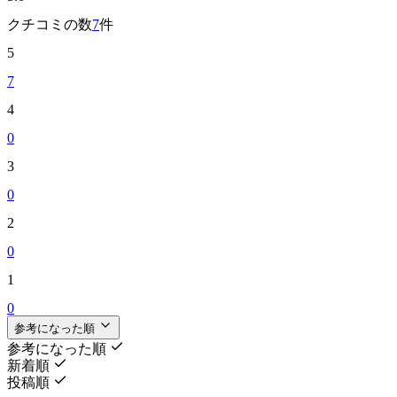
クチコミの数
7
件
5
7
4
0
3
0
2
0
1
0
参考になった順
参考になった順
新着順
投稿順