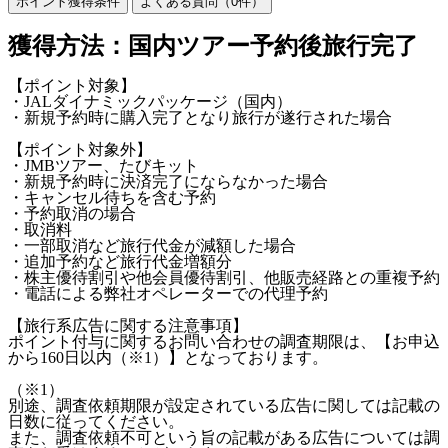
ポイント獲得条件
よくある質問（
0
件）
獲得方法：国内ツアー予約後旅行完了
【ポイント対象】
・JALダイナミックパッケージ（国内）
・新規予約時に購入完了となり旅行が遂行された場合
【ポイント対象外】
・JMBツアー、たびキット
・新規予約時に決済完了にならなかった場合
・キャンセル待ちを含む予約
・予約取消の場合
・取消料
・一部取消など旅行代金が減額した場合
・追加予約など旅行代金増額分
・株主優待割引や他会員優待割引、他販売経路との重複予約
・電話による弊社オペレーターでの代理予約
【旅行系広告に関する注意事項】
ポイント付与に関するお問い合わせの調査期限は、【お申込
から160日以内（※1）】となっております。
（※1）
別途、調査依頼期限が設定されている広告に関しては記載の
日数に従ってください。
また、調査依頼不可という旨の記載がある広告については調