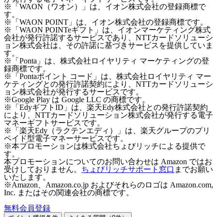
※「WAON（ワオン）」は、イオン株式会社の登録商標で
す。
※「WAON POINT」は、イオン株式会社の登録商標です。
※「WAON POINTeギフト」は、イオンマーケティング株式
会社が発行許諾するサービスであり、NTTカードソリューシ
ョン株式会社は、その許諾に基づきサービスを提供していま
す。
※「Ponta」は、株式会社ロイヤリティ マーケティングの登
録商標です。
※「Pontaポイント コード」は、株式会社ロイヤリティ マー
ケティングとの発行許諾契約により、NTTカードソリューシ
ョン株式会社が発行するサービスです。
※Google Play は Google LLC の商標です。
※「EdyギフトID」は、楽天Edy株式会社との発行許諾契約
により、NTTカードソリューション株式会社が発行する電子
マネーギフトサービスです。
※「楽天Edy（ラクテンエディ）」は、楽天グループのプリ
ペイド型電子マネーサービスです。
※本プロモーションは株式会社ちょびリッチによる提供で
す。
本プロモーションについてのお問い合わせは Amazon ではお
受けしておりません。
ちょびリッチサポート窓口
までお願い
いたします。
※Amazon、Amazon.co.jp およびそれらのロゴは Amazon.com,
Inc. またはその関連会社の商標です。
無料会員登録