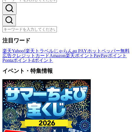
注目ワード
楽天
Yahoo!
楽天トラベル
じゃらん
au PAY
ホットペッパー
無料
広告
クレジットカード
Amazon
楽天ポイント
PayPayポイント
Pontaポイント
dポイント
イベント・特集情報