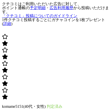
クチコミはご利用いただいた広告に対して、
ポイント通帳の
予定明細
・
広告利用履歴
から投稿いただけま
す。
「クチコミ」投稿についてのガイドライン
1件クチコミ投稿するごとに
ガチャコインを1枚
プレゼント
(
詳細
)
komame5151(40代・女性)
判定済み