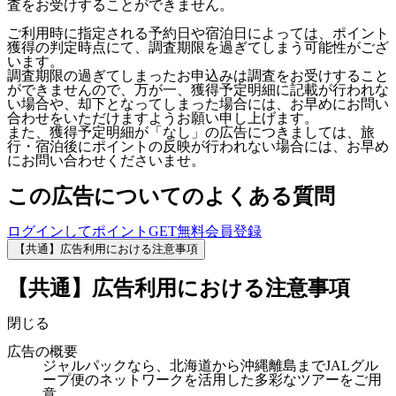
査をお受けすることができません。
ご利用時に指定される予約日や宿泊日によっては、ポイント
獲得の判定時点にて、調査期限を過ぎてしまう可能性がござ
います。
調査期限の過ぎてしまったお申込みは調査をお受けすること
ができませんので、万が一、獲得予定明細に記載が行われな
い場合や、却下となってしまった場合には、お早めにお問い
合わせをいただけますようお願い申し上げます。
また、獲得予定明細が「なし」の広告につきましては、旅
行・宿泊後にポイントの反映が行われない場合には、お早め
にお問い合わせくださいませ。
この広告についてのよくある質問
ログインしてポイントGET
無料会員登録
【共通】広告利用における注意事項
【共通】広告利用における注意事項
閉じる
広告の概要
ジャルパックなら、北海道から沖縄離島までJALグル
ープ便のネットワークを活用した多彩なツアーをご用
意