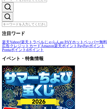
注目ワード
楽天
Yahoo!
楽天トラベル
じゃらん
au PAY
ホットペッパー
無料
広告
クレジットカード
Amazon
楽天ポイント
PayPayポイント
Pontaポイント
dポイント
イベント・特集情報