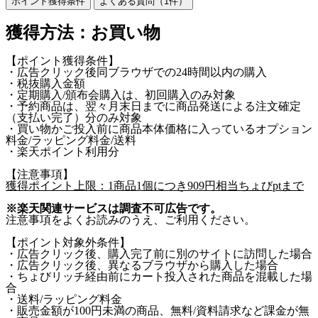
ポイント獲得条件
よくある質問（
1
件）
獲得方法：お買い物
【ポイント獲得条件】
・広告クリック後同ブラウザでの24時間以内の購入
・税抜購入金額
・定期購入/頒布会購入は、初回購入のみ対象
・予約商品は、翌々月末日までに商品発送による注文確定
（支払い完了）分のみ対象
・買い物かご投入前に商品本体価格に入っているオプション
料金/ラッピング料金/送料
・楽天ポイント利用分
【注意事項】
獲得ポイント上限：1商品1個につき909円相当ちょびptまで
※楽天関連サービスは調査不可広告です。
注意事項をよくお読みのうえ、ご利用ください。
【ポイント対象外条件】
・広告クリック後、購入完了前に別のサイトに訪問した場合
・広告クリック後、異なるブラウザから購入した場合
・ちょびリッチ経由前にカート投入された商品を混載した場
合
・送料/ラッピング料金
・販売金額が100円未満の商品、無料/資料請求など課金が無