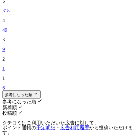
5
318
4
49
3
9
2
1
1
6
参考になった順
参考になった順
新着順
投稿順
クチコミはご利用いただいた広告に対して、
ポイント通帳の
予定明細
・
広告利用履歴
から投稿いただけま
す。