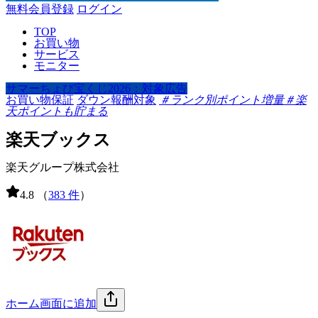
無料会員登録
ログイン
TOP
お買い物
サービス
モニター
サマーちょび宝くじ2026：対象広告
お買い物保証
ダウン報酬対象
＃ランク別ポイント増量
＃楽
天ポイントも貯まる
楽天ブックス
楽天グループ株式会社
4.8
（
383 件
）
ホーム画面に追加