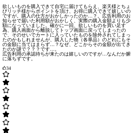
欲しいものを購入できて自宅に届けてもらえ、楽天様とちょ
びリッチ様からポイントを頂け、お得に購入できて嬉しいの
ですが。購入の仕方がおかしかったのか…？。広告利用のお
知らせで届いた利用額がおかしく、実際の購入金額よりも少
額になっていました。確かに一回、欲しいものを買い足す
為、購入画面から離脱してトップ画面に戻ってしまったの
で、そのせいでカートに入っていたものを除外されてしまっ
たのかもしれませんが、購入した物（各単品）のどれにもそ
の金額に当てはまらず…？なぜ、どこからその金額が出てき
たのか謎で？？？です…。
広告利用の承認待ちが来たのは嬉しいのですが…なんだか腑
に落ちずです。
34