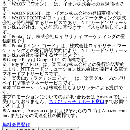
※「WAON（ワオン）」は、イオン株式会社の登録商標で
す。
※「WAON POINT」は、イオン株式会社の登録商標です。
※「WAON POINTeギフト」は、イオンマーケティング株式
会社が発行許諾するサービスであり、NTTカードソリューシ
ョン株式会社は、その許諾に基づきサービスを提供していま
す。
※「Ponta」は、株式会社ロイヤリティ マーケティングの登
録商標です。
※「Pontaポイント コード」は、株式会社ロイヤリティ マー
ケティングとの発行許諾契約により、NTTカードソリューシ
ョン株式会社が発行するサービスです。
※Google Play は Google LLC の商標です。
※「EdyギフトID」は、楽天Edy株式会社との発行許諾契約
により、NTTカードソリューション株式会社が発行する電子
マネーギフトサービスです。
※「楽天Edy（ラクテンエディ）」は、楽天グループのプリ
ペイド型電子マネーサービスです。
※本プロモーションは株式会社ちょびリッチによる提供で
す。
本プロモーションについてのお問い合わせは Amazon ではお
受けしておりません。
ちょびリッチサポート窓口
までお願い
いたします。
※Amazon、Amazon.co.jp およびそれらのロゴは Amazon.com,
Inc. またはその関連会社の商標です。
無料会員登録