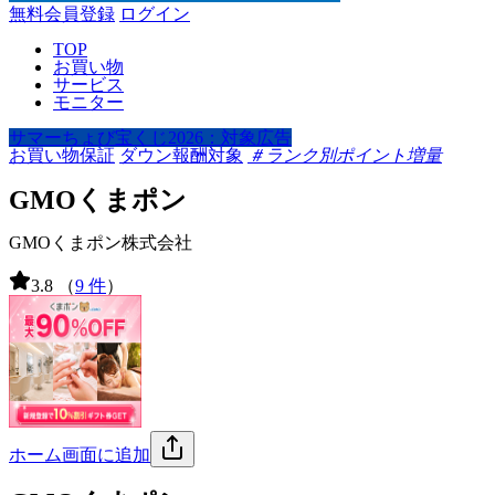
無料会員登録
ログイン
TOP
お買い物
サービス
モニター
サマーちょび宝くじ2026：対象広告
お買い物保証
ダウン報酬対象
＃ランク別ポイント増量
GMOくまポン
GMOくまポン株式会社
3.8
（
9 件
）
ホーム画面に追加