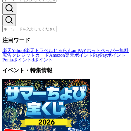
注目ワード
楽天
Yahoo!
楽天トラベル
じゃらん
au PAY
ホットペッパー
無料
広告
クレジットカード
Amazon
楽天ポイント
PayPayポイント
Pontaポイント
dポイント
イベント・特集情報