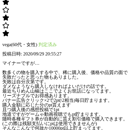
vega(60代・女性)
判定済み
投稿日時: 2020/09/29 20:55:27
マイナーですが…
数多くの物を購入する中で、稀に購入後、価格や品質の面で
失敗だったと思った物もありました。
失敗は自分次第です。
ダメなようなら購入しなければよいだけの話です。
最近ちりめん山椒はここでよくお世話になってます。
リーズナブルでお得感あります。
バナー広告クリック×2で2pt(\2相当)毎日貯まります。
購入金額に応じた分のpt貰えます
且つ購入後の感想投稿で1pt
地道ですがゲームゃ動画視聴でもpt貯まります。
随時各種ギフト券が自動的に貰え割引価格で購入できます。
(この際は残額支払いにptは使用できませんが)
そんなこんなで何故か10000pt以上貯まってます。