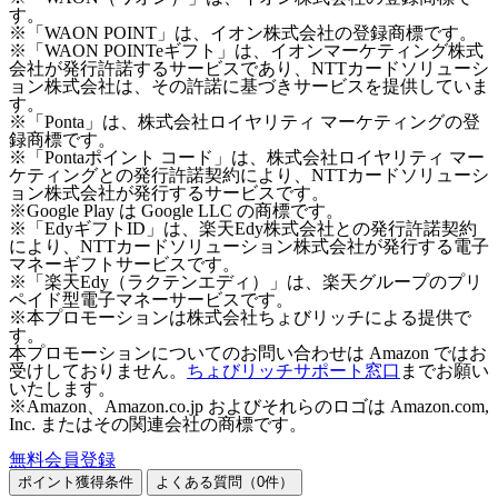
す。
※「WAON POINT」は、イオン株式会社の登録商標です。
※「WAON POINTeギフト」は、イオンマーケティング株式
会社が発行許諾するサービスであり、NTTカードソリューシ
ョン株式会社は、その許諾に基づきサービスを提供していま
す。
※「Ponta」は、株式会社ロイヤリティ マーケティングの登
録商標です。
※「Pontaポイント コード」は、株式会社ロイヤリティ マー
ケティングとの発行許諾契約により、NTTカードソリューシ
ョン株式会社が発行するサービスです。
※Google Play は Google LLC の商標です。
※「EdyギフトID」は、楽天Edy株式会社との発行許諾契約
により、NTTカードソリューション株式会社が発行する電子
マネーギフトサービスです。
※「楽天Edy（ラクテンエディ）」は、楽天グループのプリ
ペイド型電子マネーサービスです。
※本プロモーションは株式会社ちょびリッチによる提供で
す。
本プロモーションについてのお問い合わせは Amazon ではお
受けしておりません。
ちょびリッチサポート窓口
までお願い
いたします。
※Amazon、Amazon.co.jp およびそれらのロゴは Amazon.com,
Inc. またはその関連会社の商標です。
無料会員登録
ポイント獲得条件
よくある質問（
0
件）