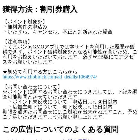
獲得方法：割引券購入
【ポイント対象外】
・無料案件の申込み
・いたずら、キャンセル、不正と判断された場合
【注意事項】
・くまポンbyGMOアプリでは本サイトを利用した履歴が獲
得できず、ポイント獲得対象外となる可能性が高いため、ご
利用をお控えいただいております。必ずWEB版にてアクセ
スをお願いいたします。
★初めて利用する方はこちらから
https://www.chobirich.com/ad_details/1064974/
【お問い合わせについて】
※ポイントに関するお問い合わせにつきましては、下記を調
査可能期間とさせていただきます。
・ポイント未反映について：申込日より30日以内
・広告主却下について：却下反映より15日以内
期限を過ぎたお問合せにはご対応が出来かねますこと、予め
ご了承いただきますようお願い申し上げます。
この広告についてのよくある質問