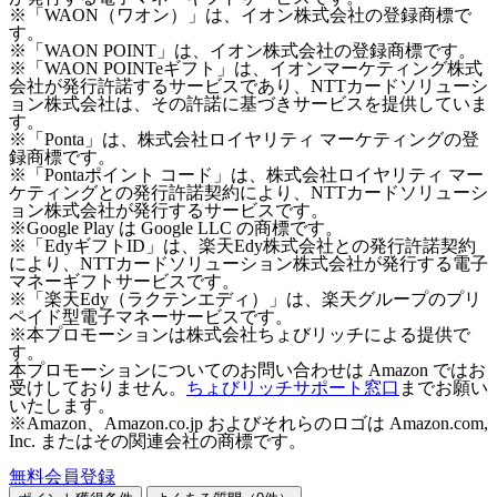
※「WAON（ワオン）」は、イオン株式会社の登録商標で
す。
※「WAON POINT」は、イオン株式会社の登録商標です。
※「WAON POINTeギフト」は、イオンマーケティング株式
会社が発行許諾するサービスであり、NTTカードソリューシ
ョン株式会社は、その許諾に基づきサービスを提供していま
す。
※「Ponta」は、株式会社ロイヤリティ マーケティングの登
録商標です。
※「Pontaポイント コード」は、株式会社ロイヤリティ マー
ケティングとの発行許諾契約により、NTTカードソリューシ
ョン株式会社が発行するサービスです。
※Google Play は Google LLC の商標です。
※「EdyギフトID」は、楽天Edy株式会社との発行許諾契約
により、NTTカードソリューション株式会社が発行する電子
マネーギフトサービスです。
※「楽天Edy（ラクテンエディ）」は、楽天グループのプリ
ペイド型電子マネーサービスです。
※本プロモーションは株式会社ちょびリッチによる提供で
す。
本プロモーションについてのお問い合わせは Amazon ではお
受けしておりません。
ちょびリッチサポート窓口
までお願い
いたします。
※Amazon、Amazon.co.jp およびそれらのロゴは Amazon.com,
Inc. またはその関連会社の商標です。
無料会員登録