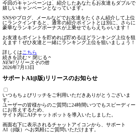
今回のキャンペーンは、紹介したあなたもお友達もダブルで
嬉しいキャンペーンとなっています。
SNSやブログ、メールなどでお友達をたくさん紹介して上位
にランクインすると、通常の紹介ポイントとは別に、さらに
豪華なランキングボーナスが上乗せでもらえちゃいます！
お友達もポイントを貯めれば貯めるほどランキング上位を狙
えます！ぜひ友達と一緒にランキング上位を狙いましょう！
詳しくは
こちら
続きを読む
閉じる
NEW!
リリース
その他
2026年7月13日
サポートAI(β版)リリースのお知らせ
いつもちょびリッチをご利用いただきありがとうございま
す。
ユーザーの皆様からのご質問に24時間いつでもスピーディー
にお答えするため、
サイト内にAIチャットボットを導入いたしました。
画面右下に表示されるチャットアイコンから、サポート
AI（β版）へお気軽にご質問いただけます。