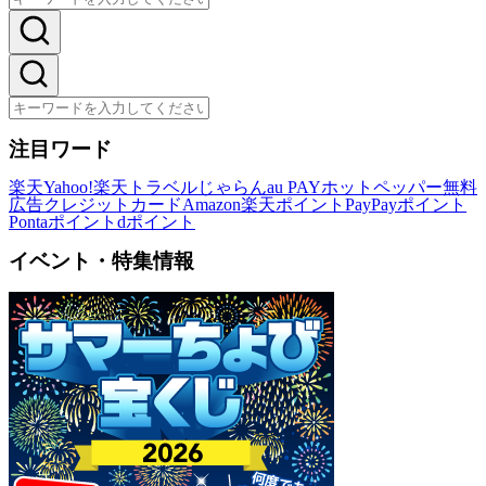
注目ワード
楽天
Yahoo!
楽天トラベル
じゃらん
au PAY
ホットペッパー
無料
広告
クレジットカード
Amazon
楽天ポイント
PayPayポイント
Pontaポイント
dポイント
イベント・特集情報