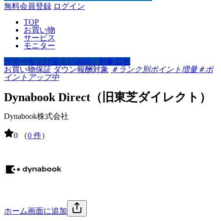
無料会員登録
ログイン
TOP
お買い物
サービス
モニター
サマーちょび宝くじ2026：対象広告
お買い物保証
ダウン報酬対象
＃ランク別ポイント増量
＃ポ
イントアップ中
Dynabook Direct（旧東芝ダイレクト）
Dynabook株式会社
0
（
0 件
）
ホーム画面に追加