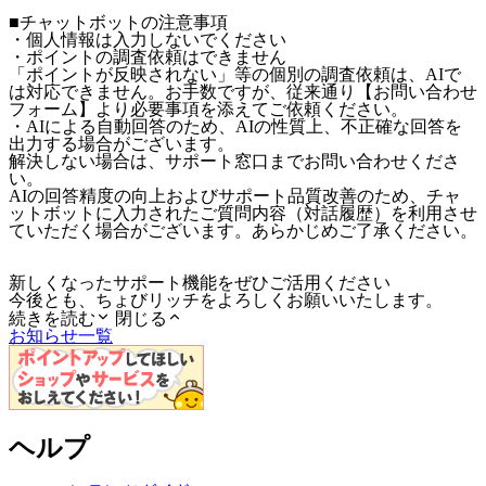
■チャットボットの注意事項
・個人情報は入力しないでください
・ポイントの調査依頼はできません
「ポイントが反映されない」等の個別の調査依頼は、AIで
は対応できません。お手数ですが、従来通り【お問い合わせ
フォーム】より必要事項を添えてご依頼ください。
・AIによる自動回答のため、AIの性質上、不正確な回答を
出力する場合がございます。
解決しない場合は、サポート窓口までお問い合わせくださ
い。
AIの回答精度の向上およびサポート品質改善のため、チャ
ットボットに入力されたご質問内容（対話履歴）を利用させ
ていただく場合がございます。あらかじめご了承ください。
新しくなったサポート機能をぜひご活用ください
今後とも、ちょびリッチをよろしくお願いいたします。
続きを読む
閉じる
お知らせ一覧
ヘルプ