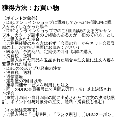
獲得方法：お買い物
【ポイント対象外】
・DHCオンラインショップに遷移してから24時間以内に購
入が完了しなかった場合
・DHCオンラインショップでのご利用経験のある方やサン
プル、カタログ請求のご経験のある方が「初めての方」とし
てご購入された場合
（ご利用経験のある方は必ず「会員の方」からネット会員登
録の上、お支払い画面にお進みください）
・医薬品、予約商品、定期便の2回目以降の購入
・消費税・送料
・ご購入された商品を返品された場合や注文後に注文内容を
変更された場合
・DHCの公式アプリ経由の注文
・消費税、送料
・通信講座
・定期便の2回目以降
・定期同梱サービスを利用した注文
・同一のDHC会員番号にて月間20万円（※）以上決済され
た場合
（※前月25日～当月24日の間に出荷されたご注文の決済額累
計。ポイント付与対象外の注文、送料・消費税も含む）
【その他注意事項】
・ご購入時に「一括割引」「ランク割引」「DHCクーポン