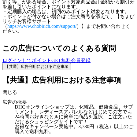
割引等」がある場合、ポイント対象商品合計金額から割引分
を差し引いたポイントになります。
・定期購入の場合は、初回のみポイント対象となります。
・ポイントが付かない場合はご注文番号を添えて、【ちょび
リッチお客様サポート
（
https://www.chobirich.com/support/
）】までお問い合わせく
ださい。
この広告についてのよくある質問
ログインしてポイントGET
無料会員登録
【共通】広告利用における注意事項
【共通】広告利用における注意事項
閉じる
広告の概要
DHCオンラインショップは、化粧品、健康食品、サプ
リメント、レディースアパレルなどはじめての方でも
24時間お好きなときに簡単に商品を選択、ご注文いた
だけるショッピングサイトです！
お得なキャンペーン実施中。3,780円（税込）以上のご
購入で送料無料。