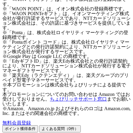
す。
※「WAON POINT」は、イオン株式会社の登録商標です。
※「WAON POINTeギフト」は、イオンマーケティング株式
会社が発行許諾するサービスであり、NTTカードソリューシ
ョン株式会社は、その許諾に基づきサービスを提供していま
す。
※「Ponta」は、株式会社ロイヤリティ マーケティングの登
録商標です。
※「Pontaポイント コード」は、株式会社ロイヤリティ マー
ケティングとの発行許諾契約により、NTTカードソリューシ
ョン株式会社が発行するサービスです。
※Google Play は Google LLC の商標です。
※「EdyギフトID」は、楽天Edy株式会社との発行許諾契約
により、NTTカードソリューション株式会社が発行する電子
マネーギフトサービスです。
※「楽天Edy（ラクテンエディ）」は、楽天グループのプリ
ペイド型電子マネーサービスです。
※本プロモーションは株式会社ちょびリッチによる提供で
す。
本プロモーションについてのお問い合わせは Amazon ではお
受けしておりません。
ちょびリッチサポート窓口
までお願い
いたします。
※Amazon、Amazon.co.jp およびそれらのロゴは Amazon.com,
Inc. またはその関連会社の商標です。
無料会員登録
ポイント獲得条件
よくある質問（
0
件）