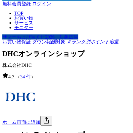
無料会員登録
ログイン
TOP
お買い物
サービス
モニター
サマーちょび宝くじ2026：対象広告
お買い物保証
ダウン報酬対象
＃ランク別ポイント増量
DHCオンラインショップ
株式会社DHC
4.7
（
34 件
）
ホーム画面に追加