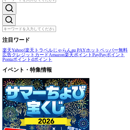
注目ワード
楽天
Yahoo!
楽天トラベル
じゃらん
au PAY
ホットペッパー
無料
広告
クレジットカード
Amazon
楽天ポイント
PayPayポイント
Pontaポイント
dポイント
イベント・特集情報