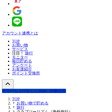
アカウント連携とは
TOP
お買い物
サービス
注目！
旅行
モニター
毎日貯める
アンケート
お友達紹介
ポイント交換所
サマーちょび宝くじ2026：対象広告
TOP
お買い物で貯める
旅行
クラブツーリズム（海外旅行）