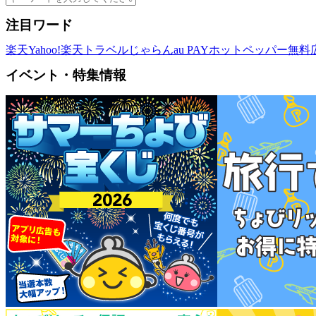
注目ワード
楽天
Yahoo!
楽天トラベル
じゃらん
au PAY
ホットペッパー
無料
イベント・特集情報