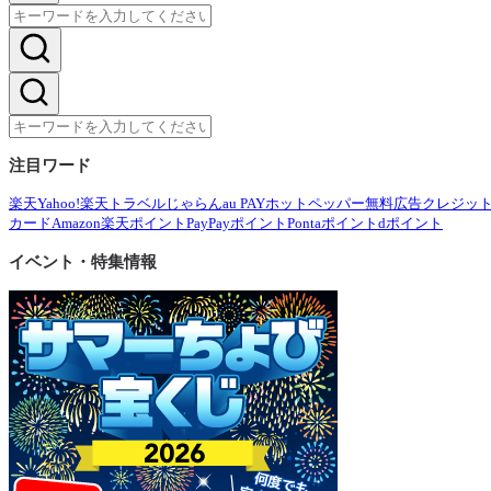
注目ワード
楽天
Yahoo!
楽天トラベル
じゃらん
au PAY
ホットペッパー
無料広告
クレジッ
カード
Amazon
楽天ポイント
PayPayポイント
Pontaポイント
dポイント
イベント・特集情報