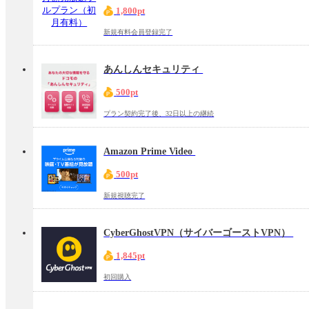
1,800pt
新規有料会員登録完了
あんしんセキュリティ
500pt
プラン契約完了後、32日以上の継続
Amazon Prime Video
500pt
新規視聴完了
CyberGhostVPN（サイバーゴーストVPN）
1,845pt
初回購入