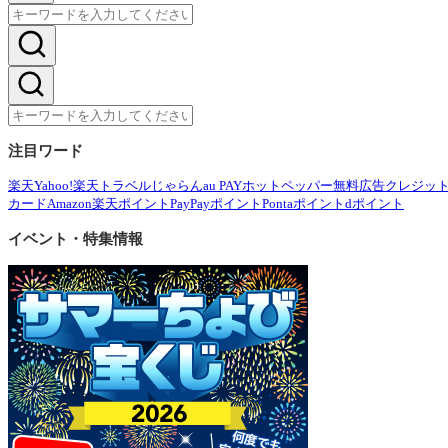
注目ワード
楽天
Yahoo!
楽天トラベル
じゃらん
au PAY
ホットペッパー
無料広告
クレジッ
カード
Amazon
楽天ポイント
PayPayポイント
Pontaポイント
dポイント
イベント・特集情報