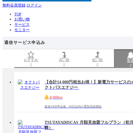
無料会員登録
ログイン
TOP
お買い物
サービス
モニター
通信サービス申込み
おすすめ
高い順
低い順
新
【合計14,000円相当お得！】新電力サービスの
クトパスエナジー
8,000pt
新規WEB申込後、60日以内の電気供給開始
TSUTAYADISCAS 月額見放題フルプラン（初
料）