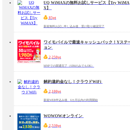
UQ WiMAXの無料お試しサービス【Try WiMA
X】
85pt
新規無料お試し申し込み後、受け取り確認完了
ワイモバイルで最速キャッシュバック！Yステ
ョン
2,250pt
MNPでの開通完了（SIMのみでもOK）
解約違約金なし！クラウドWiFi
2,100pt
新規WEB申込み後、6カ月以内の利用開始
WOWOWオンライン
2,530pt