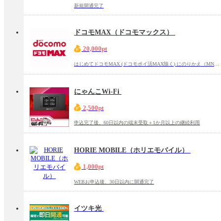
新規開通完了
ドコモMAX（ドコモマックス）
20,000pt
はじめてドコモMAX (ドコモポイ活MAX除く) にのりかえ（MNP）でお申込み後、回線開通完了
にゃんこWi-Fi
2,500pt
申込完了後、60日以内の端末受取＋1か月以上の継続利用
HORIE MOBILE（ホリエモバイル）
1,000pt
WEBお申込後、30日以内に開通完了
イツキ光