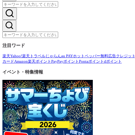
注目ワード
楽天
Yahoo!
楽天トラベル
じゃらん
au PAY
ホットペッパー
無料広告
クレジッ
カード
Amazon
楽天ポイント
PayPayポイント
Pontaポイント
dポイント
イベント・特集情報