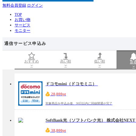
無料会員登録
ログイン
TOP
お買い物
サービス
モニター
通信サービス申込み
おすすめ
高い順
低い順
新
ドコモmini（ドコモミニ）
20,000pt
対象商品を申込み後、30日以内に回線開通が完了
SoftBank光（ソフトバンク光） 株式会社NEX
38,000pt