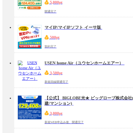
5,000pt
開通完了
マイIP/マイIPソフト イーサ版
500pt
契約完了
USEN home Air（ユウセンホームエアー）
3,500pt
新規回線開通完了
【公式】 BIGLOBE光★ ビッグローブ株式会社
建/マンション)
3,000pt
新規WEB申込み後、開通完了