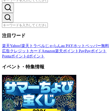
注目ワード
楽天
Yahoo!
楽天トラベル
じゃらん
au PAY
ホットペッパー
無料
広告
クレジットカード
Amazon
楽天ポイント
PayPayポイント
Pontaポイント
dポイント
イベント・特集情報