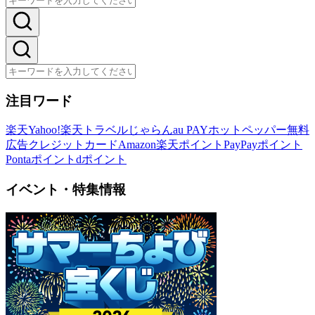
注目ワード
楽天
Yahoo!
楽天トラベル
じゃらん
au PAY
ホットペッパー
無料
広告
クレジットカード
Amazon
楽天ポイント
PayPayポイント
Pontaポイント
dポイント
イベント・特集情報