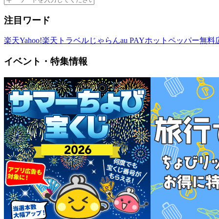
注目ワード
楽天
Yahoo!
楽天トラベル
じゃらん
au PAY
ホットペッパー
無料
イベント・特集情報