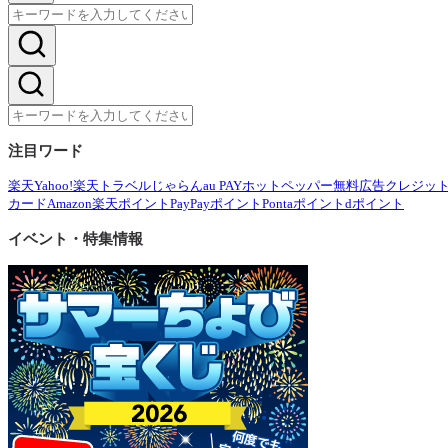
注目ワード
楽天
Yahoo!
楽天トラベル
じゃらん
au PAY
ホットペッパー
無料広告
クレジッ
カード
Amazon
楽天ポイント
PayPayポイント
Pontaポイント
dポイント
イベント・特集情報