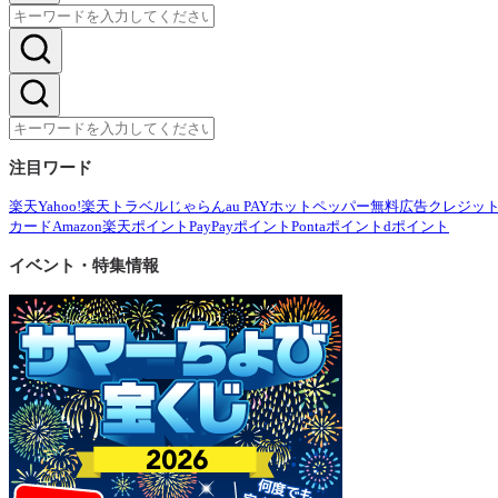
注目ワード
楽天
Yahoo!
楽天トラベル
じゃらん
au PAY
ホットペッパー
無料広告
クレジッ
カード
Amazon
楽天ポイント
PayPayポイント
Pontaポイント
dポイント
イベント・特集情報