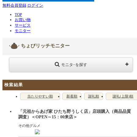
無料会員登録
ログイン
TOP
お買い物
サービス
モニター
ちょびリッチモニター
モニタ−を探す
検索結果
当たりやすい順
新着順
謝礼順
謝礼(上限)順
「元祖からあげ家 ひたち野うしく店」店頭購入（商品品質
調査）＜OPEN～15：00来店＞
その他グルメ