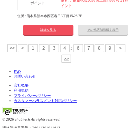
謝礼： 飲食代金の50％上限4,000ちょび
ポイント
イント
住所 : 熊本県熊本市西区春日3丁目15-26 7F
詳細を見る
その他店舗情報を表示
<<
<
1
2
3
4
6
7
8
9
>
5
>>
FAQ
お問い合わせ
会社概要
利用規約
プライバシーポリシー
カスタマーハラスメント対応ポリシー
© 2026 chobirich All rights reserved.
適格請求書番号：T6011301011613