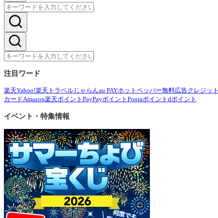
注目ワード
楽天
Yahoo!
楽天トラベル
じゃらん
au PAY
ホットペッパー
無料広告
クレジッ
カード
Amazon
楽天ポイント
PayPayポイント
Pontaポイント
dポイント
イベント・特集情報