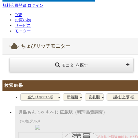
無料会員登録
ログイン
TOP
お買い物
サービス
モニター
ちょびリッチモニター
モニタ−を探す
検索結果
当たりやすい順
新着順
謝礼順
謝礼(上限)順
月島もんじゃ もへじ 広島駅（料理品質調査）
その他グルメ
満員
謝礼： 飲食代金の50％上限4,000ちょび