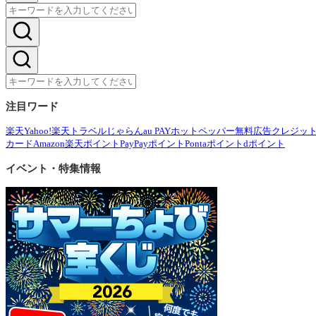
注目ワード
楽天
Yahoo!
楽天トラベル
じゃらん
au PAY
ホットペッパー
無料広告
クレジッ
カード
Amazon
楽天ポイント
PayPayポイント
Pontaポイント
dポイント
イベント・特集情報