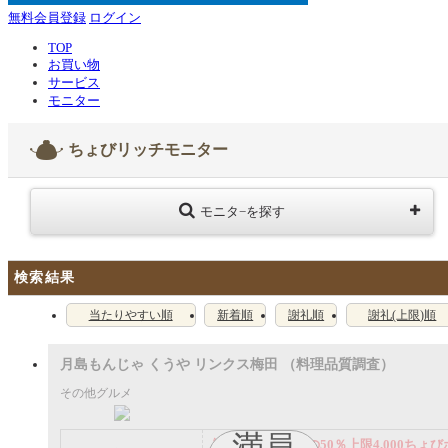
無料会員登録
ログイン
TOP
お買い物
サービス
モニター
ちょびリッチモニター
モニタ−を探す
検索結果
当たりやすい順
新着順
謝礼順
謝礼(上限)順
月島もんじゃ くうや リンクス梅田 （料理品質調査）
その他グルメ
満員
謝礼： 飲食代金の50％上限4,000ちょび