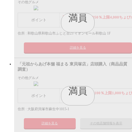
その他グルメ
満員
謝礼： 飲食代金の50％上限4,000ちょび
ポイント
イント
住所 : 和歌山県和歌山市ふじと台23 イオンモール和歌山 1F
詳細を見る
「元祖からあげ本舗 福まる 東貝塚店」店頭購入（商品品質
調査）
その他グルメ
満員
謝礼： 飲食代金の100％上限1,000ちょ
ポイント
ポイント
住所 : 大阪府貝塚市麻生中1015-1
詳細を見る
その他店舗情報を表示