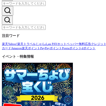
注目ワード
楽天
Yahoo!
楽天トラベル
じゃらん
au PAY
ホットペッパー
無料広告
クレジッ
カード
Amazon
楽天ポイント
PayPayポイント
Pontaポイント
dポイント
イベント・特集情報