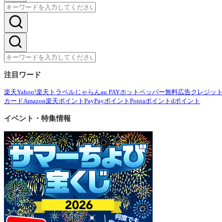
注目ワード
楽天
Yahoo!
楽天トラベル
じゃらん
au PAY
ホットペッパー
無料広告
クレジッ
カード
Amazon
楽天ポイント
PayPayポイント
Pontaポイント
dポイント
イベント・特集情報