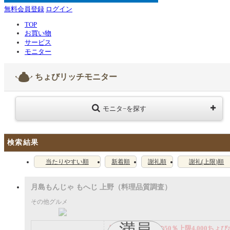
無料会員登録
ログイン
TOP
お買い物
サービス
モニター
ちょびリッチモニター
モニタ−を探す
検索結果
当たりやすい順
新着順
謝礼順
謝礼(上限)順
月島もんじゃ もへじ 上野（料理品質調査）
その他グルメ
満員
謝礼： 飲食代金の50％上限4,000ちょび