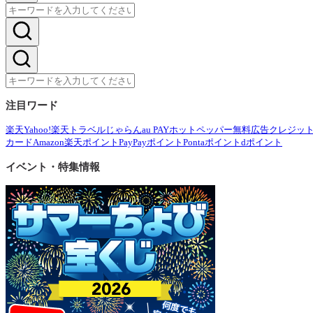
注目ワード
楽天
Yahoo!
楽天トラベル
じゃらん
au PAY
ホットペッパー
無料広告
クレジッ
カード
Amazon
楽天ポイント
PayPayポイント
Pontaポイント
dポイント
イベント・特集情報