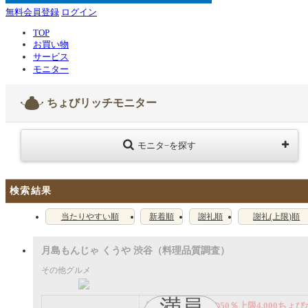
無料会員登録
ログイン
TOP
お買い物
サービス
モニター
ちょびリッチモニター
モニタ−を探す
検索結果
当たりやすい順
新着順
謝礼順
謝礼(上限)順
月島もんじゃ くうや 渋谷（料理品質調査）
その他グルメ
満員
謝礼： 飲食代金の50％上限4,000ちょび