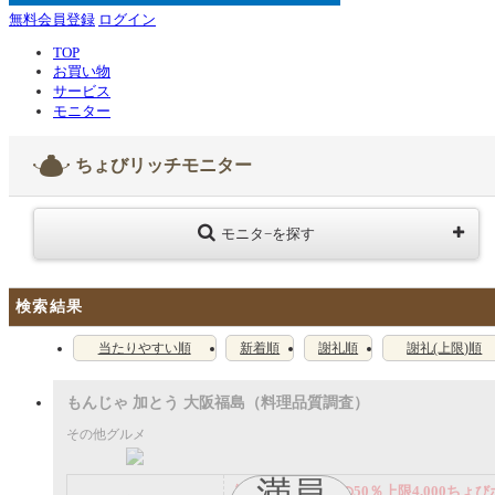
無料会員登録
ログイン
TOP
お買い物
サービス
モニター
ちょびリッチモニター
モニタ−を探す
検索結果
当たりやすい順
新着順
謝礼順
謝礼(上限)順
もんじゃ 加とう 大阪福島（料理品質調査）
その他グルメ
満員
謝礼： 飲食代金の50％上限4,000ちょび