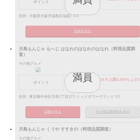
ポイント
イント
住所 : 大阪府大阪市福島区福島7-1-8
詳細を見る
月島もんじゃ もへじ はなれのはなれのはなれ（料理品質調
査）
その他グルメ
満員
謝礼： 飲食代金の50％上限4,000ちょび
ポイント
イント
住所 : 東京都中央区月島1丁目22?1 ミッドタワーグランド 111
詳細を見る
その他店舗情報を表示
月島もんじゃ くうや すすきの（料理品質調査）
その他グルメ