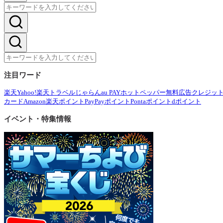
注目ワード
楽天
Yahoo!
楽天トラベル
じゃらん
au PAY
ホットペッパー
無料広告
クレジッ
カード
Amazon
楽天ポイント
PayPayポイント
Pontaポイント
dポイント
イベント・特集情報