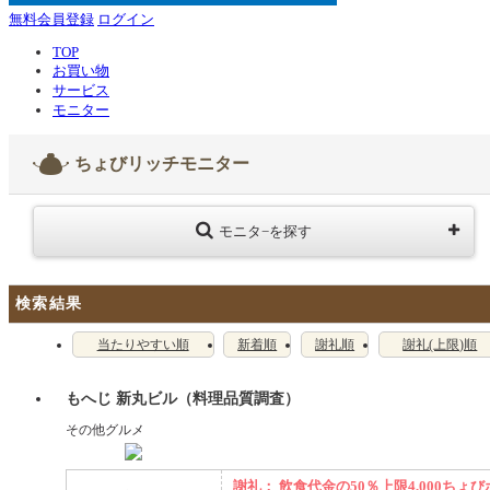
無料会員登録
ログイン
TOP
お買い物
サービス
モニター
ちょびリッチモニター
モニタ−を探す
検索結果
当たりやすい順
新着順
謝礼順
謝礼(上限)順
もへじ 新丸ビル（料理品質調査）
その他グルメ
謝礼： 飲食代金の50％上限4,000ちょび