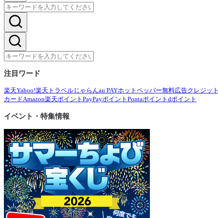
注目ワード
楽天
Yahoo!
楽天トラベル
じゃらん
au PAY
ホットペッパー
無料広告
クレジッ
カード
Amazon
楽天ポイント
PayPayポイント
Pontaポイント
dポイント
イベント・特集情報