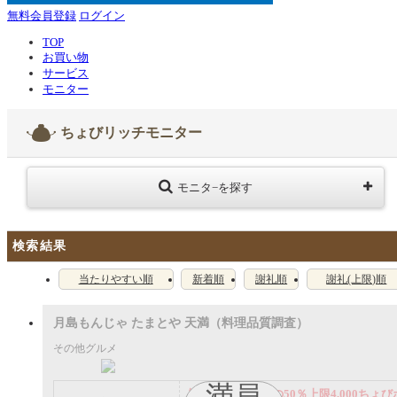
無料会員登録
ログイン
TOP
お買い物
サービス
モニター
ちょびリッチモニター
モニタ−を探す
検索結果
当たりやすい順
新着順
謝礼順
謝礼(上限)順
月島もんじゃ たまとや 天満（料理品質調査）
その他グルメ
満員
謝礼： 飲食代金の50％上限4,000ちょび