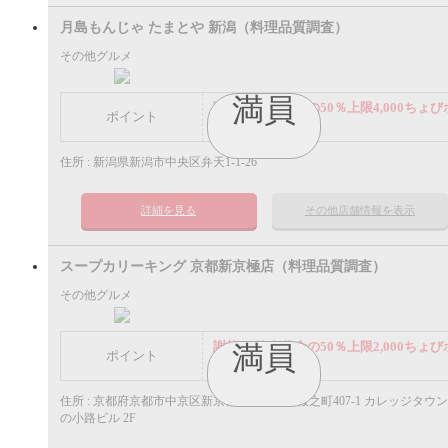
月島もんじゃ たまとや 新潟（料理品質調査）
その他グルメ
満員
謝礼： 飲食代金の50％上限4,000ちょび
ポイント
イント
住所 : 新潟県新潟市中央区弁天1-1-26
詳細を見る
その他店舗情報を表示
スープカリーキング 京都新京極店（料理品質調査）
その他グルメ
謝礼： 飲食代金の50％上限2,000ちょび
満員
ポイント
イント
住所 : 京都府京都市中京区新京極通三条下ル桜之町407-1 カレッジタウ
の小路ビル 2F