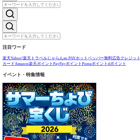
注目ワード
楽天
Yahoo!
楽天トラベル
じゃらん
au PAY
ホットペッパー
無料広告
クレジッ
カード
Amazon
楽天ポイント
PayPayポイント
Pontaポイント
dポイント
イベント・特集情報