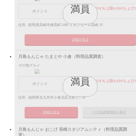
満員
謝礼： 飲食代金の50％上限4,000ちょび
ポイント
イント
住所 : 群馬県高崎市棟高町1400 イオンモール高崎 1F
詳細を見る
月島もんじゃ たまとや 小倉（料理品質調査）
その他グルメ
満員
謝礼： 飲食代金の50％上限4,000ちょび
ポイント
イント
住所 : 福岡県北九州市小倉北区京町2-7-18
詳細を見る
その他店舗情報を表示
月島もんじゃ おこげ 長崎スタジアムシティ（料理品質調
査）