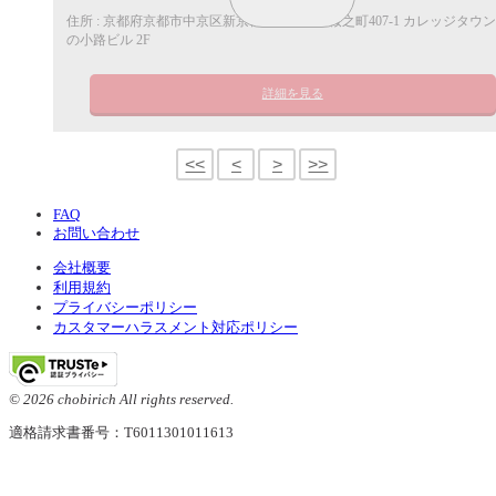
住所 : 京都府京都市中京区新京極通三条下ル桜之町407-1 カレッジタウ
の小路ビル 2F
詳細を見る
<<
<
>
>>
FAQ
お問い合わせ
会社概要
利用規約
プライバシーポリシー
カスタマーハラスメント対応ポリシー
© 2026 chobirich All rights reserved.
適格請求書番号：T6011301011613