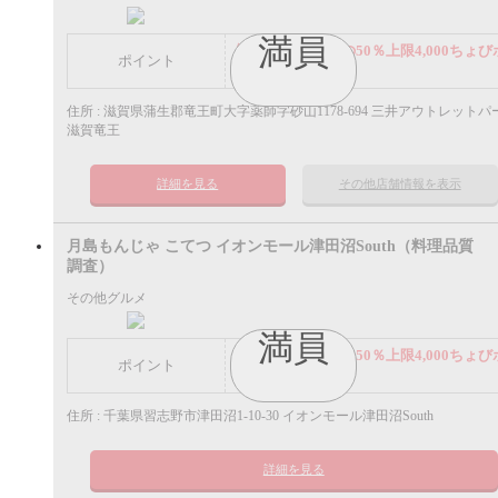
満員
謝礼： 飲食代金の50％上限4,000ちょび
ポイント
イント
住所 : 滋賀県蒲生郡竜王町大字薬師字砂山1178-694 三井アウトレットパ
滋賀竜王
詳細を見る
その他店舗情報を表示
月島もんじゃ こてつ イオンモール津田沼South（料理品質
調査）
その他グルメ
満員
謝礼： 飲食代金の50％上限4,000ちょび
ポイント
イント
住所 : 千葉県習志野市津田沼1-10-30 イオンモール津田沼South
詳細を見る