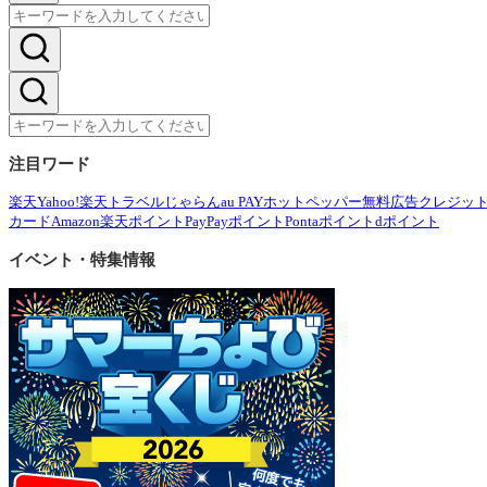
注目ワード
楽天
Yahoo!
楽天トラベル
じゃらん
au PAY
ホットペッパー
無料広告
クレジッ
カード
Amazon
楽天ポイント
PayPayポイント
Pontaポイント
dポイント
イベント・特集情報