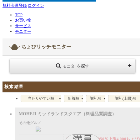
無料会員登録
ログイン
TOP
お買い物
サービス
モニター
ちょびリッチモニター
モニタ−を探す
検索結果
当たりやすい順
新着順
謝礼順
謝礼(上限)順
MOHEJI ミッドランドスクエア（料理品質調査）
その他グルメ
満員
謝礼： 飲食代金の50％上限4,000ちょび