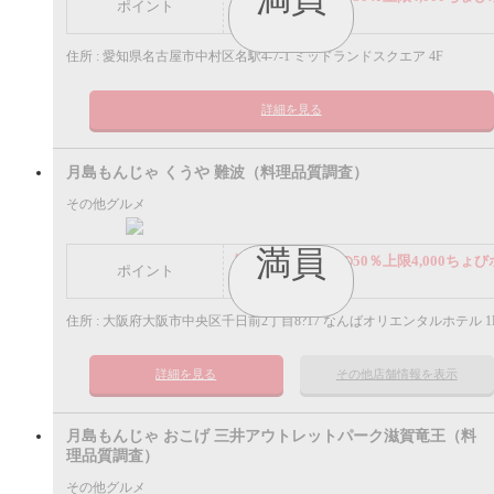
ポイント
イント
住所 : 愛知県名古屋市中村区名駅4-7-1 ミッドランドスクエア 4F
詳細を見る
月島もんじゃ くうや 難波（料理品質調査）
その他グルメ
満員
謝礼： 飲食代金の50％上限4,000ちょび
ポイント
イント
住所 : 大阪府大阪市中央区千日前2丁目8?17 なんばオリエンタルホテル 1
詳細を見る
その他店舗情報を表示
月島もんじゃ おこげ 三井アウトレットパーク滋賀竜王（料
理品質調査）
その他グルメ