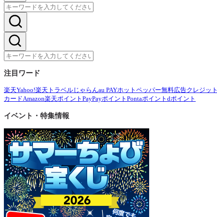
注目ワード
楽天
Yahoo!
楽天トラベル
じゃらん
au PAY
ホットペッパー
無料広告
クレジッ
カード
Amazon
楽天ポイント
PayPayポイント
Pontaポイント
dポイント
イベント・特集情報