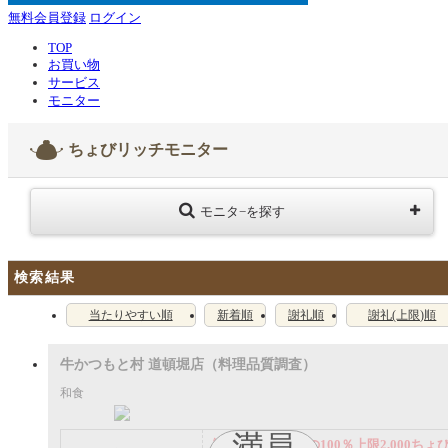
無料会員登録
ログイン
TOP
お買い物
サービス
モニター
ちょびリッチモニター
モニタ−を探す
検索結果
当たりやすい順
新着順
謝礼順
謝礼(上限)順
牛かつもと村 道頓堀店（料理品質調査）
和食
満員
謝礼： 飲食代金の100％上限2,000ちょ