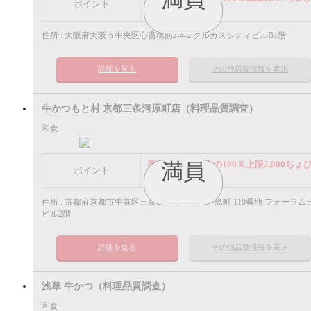
ポイント
ポイント
住所 : 大阪府大阪市中央区心斎橋筋2-4-2 グルカスシティビルB1階
詳細を見る
その他店舗情報を表示
牛かつもと村 京都三条河原町店（料理品質調査）
和食
謝礼： 飲食代金の100％上限2,000ちょ
満員
ポイント
ポイント
住所 : 京都府京都市中京区三条通河原町東入中島町 110番地 フォーラム
ビル2階
詳細を見る
その他店舗情報を表示
浅草 牛かつ（料理品質調査）
和食