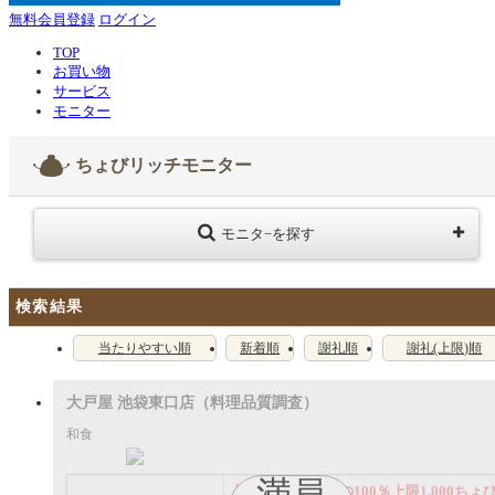
無料会員登録
ログイン
TOP
お買い物
サービス
モニター
ちょびリッチモニター
モニタ−を探す
検索結果
当たりやすい順
新着順
謝礼順
謝礼(上限)順
大戸屋 池袋東口店（料理品質調査）
和食
満員
謝礼： 飲食代金の100％上限1,000ちょ