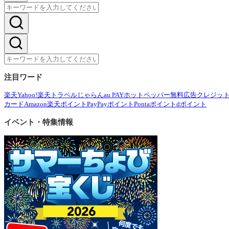
注目ワード
楽天
Yahoo!
楽天トラベル
じゃらん
au PAY
ホットペッパー
無料広告
クレジッ
カード
Amazon
楽天ポイント
PayPayポイント
Pontaポイント
dポイント
イベント・特集情報