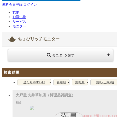
無料会員登録
ログイン
TOP
お買い物
サービス
モニター
ちょびリッチモニター
モニタ−を探す
検索結果
当たりやすい順
新着順
謝礼順
謝礼(上限)順
大戸屋 丸井草加店（料理品質調査）
和食
満員
謝礼： 飲食代金の100％上限1,000ちょ