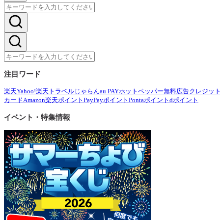
注目ワード
楽天
Yahoo!
楽天トラベル
じゃらん
au PAY
ホットペッパー
無料広告
クレジッ
カード
Amazon
楽天ポイント
PayPayポイント
Pontaポイント
dポイント
イベント・特集情報