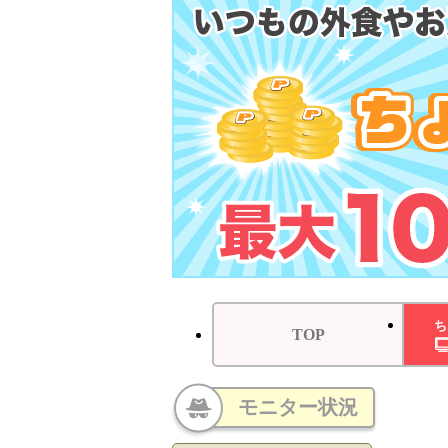
ち
TOP
モニター状況