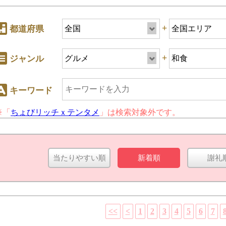
+
都道府県
+
ジャンル
キーワード
※「
ちょびリッチｘテンタメ
」は検索対象外です。
+
ジャンル
当たりやすい順
新着順
謝礼
キーワード
<<
<
1
2
3
4
5
6
7