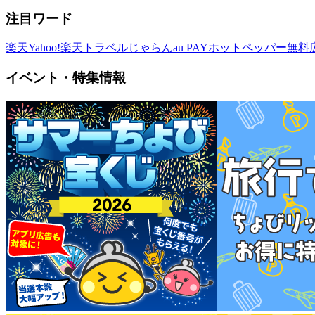
注目ワード
楽天
Yahoo!
楽天トラベル
じゃらん
au PAY
ホットペッパー
無料
イベント・特集情報