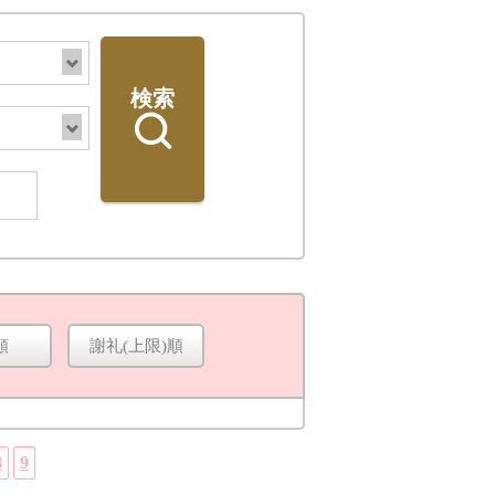
検索
順
謝礼(上限)順
検索
8
9