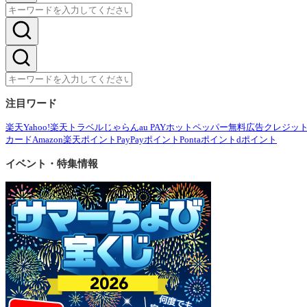
注目ワード
楽天
Yahoo!
楽天トラベル
じゃらん
au PAY
ホットペッパー
無料広告
クレジッ
カード
Amazon
楽天ポイント
PayPayポイント
Pontaポイント
dポイント
イベント・特集情報