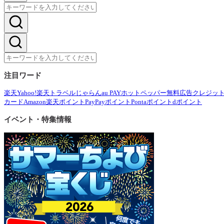
注目ワード
楽天
Yahoo!
楽天トラベル
じゃらん
au PAY
ホットペッパー
無料広告
クレジッ
カード
Amazon
楽天ポイント
PayPayポイント
Pontaポイント
dポイント
イベント・特集情報