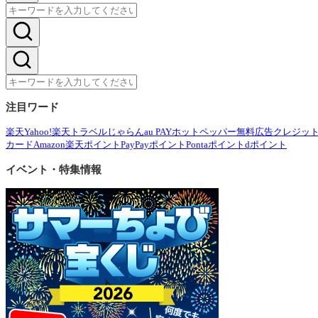
注目ワード
楽天
Yahoo!
楽天トラベル
じゃらん
au PAY
ホットペッパー
無料広告
クレジッ
カード
Amazon
楽天ポイント
PayPayポイント
Pontaポイント
dポイント
イベント・特集情報