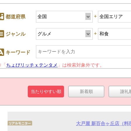
+
都道府県
+
ジャンル
キーワード
※「
ちょびリッチｘテンタメ
」は検索対象外です。
+
ジャンル
当たりやすい順
新着順
謝礼
キーワード
大戸屋 新百合ヶ丘店（料