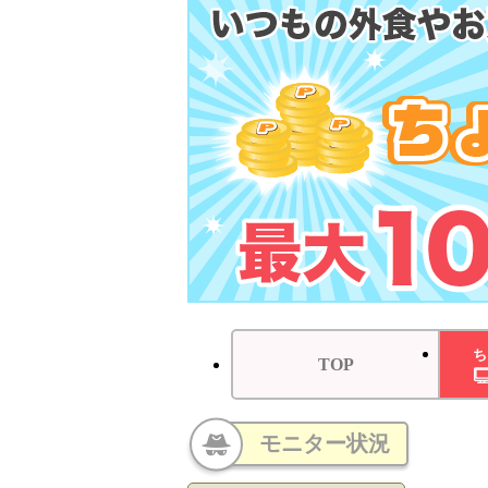
ち
TOP
モニター状況