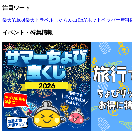
注目ワード
楽天
Yahoo!
楽天トラベル
じゃらん
au PAY
ホットペッパー
無料
イベント・特集情報