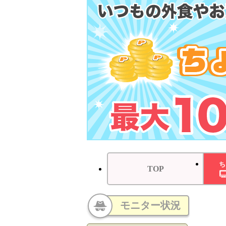
ち
TOP
モニター状況