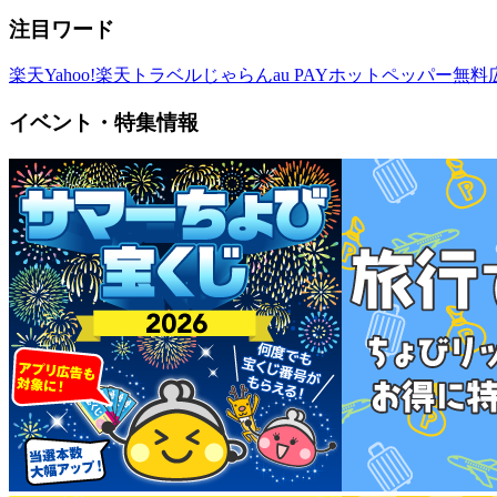
注目ワード
楽天
Yahoo!
楽天トラベル
じゃらん
au PAY
ホットペッパー
無料
イベント・特集情報