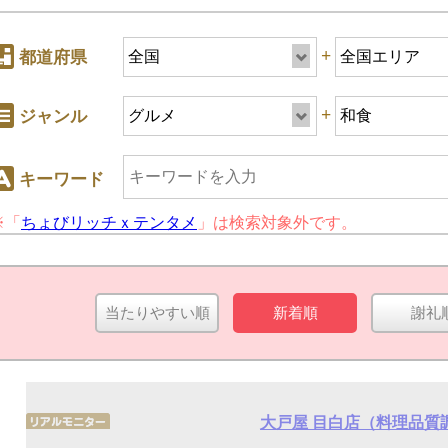
+
都道府県
+
ジャンル
キーワード
※「
ちょびリッチｘテンタメ
」は検索対象外です。
+
ジャンル
当たりやすい順
新着順
謝礼
キーワード
大戸屋 目白店（料理品質