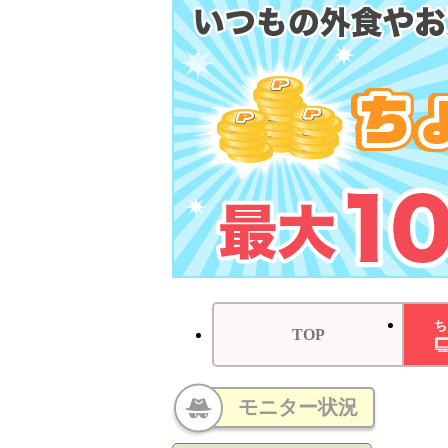
ち
TOP
モニター状況