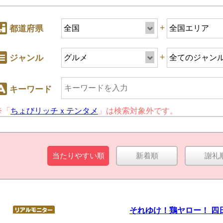
+
都道府県
+
ジャンル
キーワード
※「
ちょびリッチｘテンタメ
」は検索対象外です。
+
ジャンル
当たりやすい順
新着順
謝礼
キーワード
それゆけ！鶏ヤロー！ 四