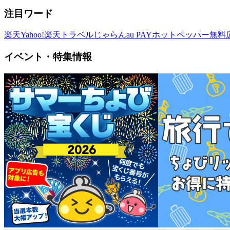
注目ワード
楽天
Yahoo!
楽天トラベル
じゃらん
au PAY
ホットペッパー
無料
イベント・特集情報