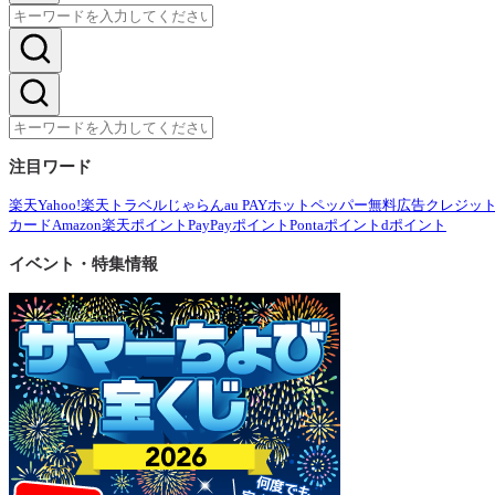
注目ワード
楽天
Yahoo!
楽天トラベル
じゃらん
au PAY
ホットペッパー
無料広告
クレジッ
カード
Amazon
楽天ポイント
PayPayポイント
Pontaポイント
dポイント
イベント・特集情報