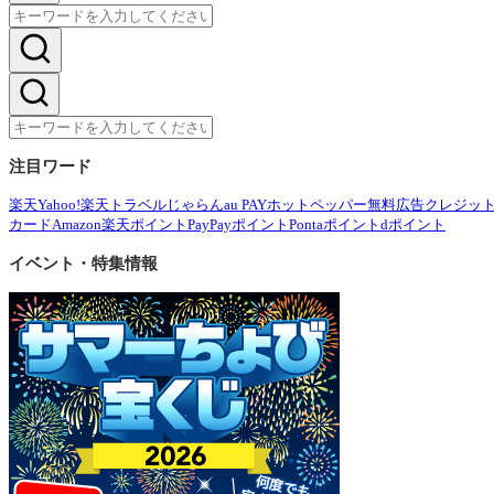
注目ワード
楽天
Yahoo!
楽天トラベル
じゃらん
au PAY
ホットペッパー
無料広告
クレジッ
カード
Amazon
楽天ポイント
PayPayポイント
Pontaポイント
dポイント
イベント・特集情報