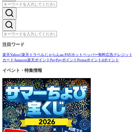
注目ワード
楽天
Yahoo!
楽天トラベル
じゃらん
au PAY
ホットペッパー
無料広告
クレジッ
カード
Amazon
楽天ポイント
PayPayポイント
Pontaポイント
dポイント
イベント・特集情報