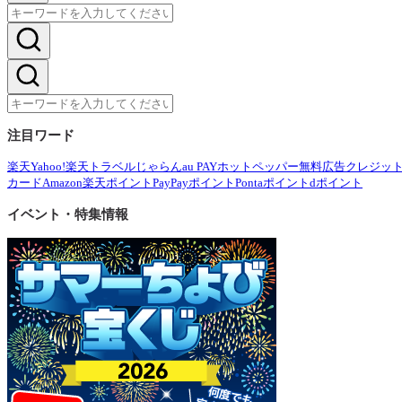
注目ワード
楽天
Yahoo!
楽天トラベル
じゃらん
au PAY
ホットペッパー
無料広告
クレジッ
カード
Amazon
楽天ポイント
PayPayポイント
Pontaポイント
dポイント
イベント・特集情報