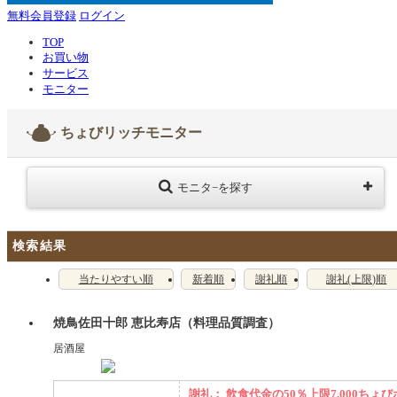
無料会員登録
ログイン
TOP
お買い物
サービス
モニター
ちょびリッチモニター
モニタ−を探す
検索結果
当たりやすい順
新着順
謝礼順
謝礼(上限)順
焼鳥佐田十郎 恵比寿店（料理品質調査）
居酒屋
謝礼： 飲食代金の50％上限7,000ちょび