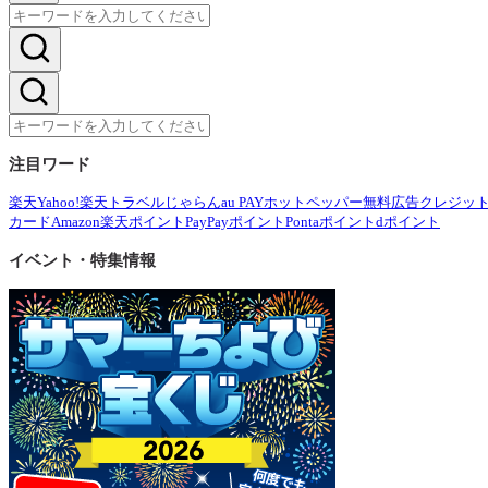
注目ワード
楽天
Yahoo!
楽天トラベル
じゃらん
au PAY
ホットペッパー
無料広告
クレジッ
カード
Amazon
楽天ポイント
PayPayポイント
Pontaポイント
dポイント
イベント・特集情報