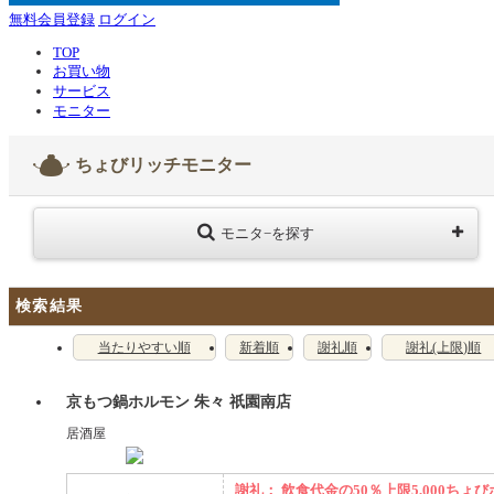
無料会員登録
ログイン
TOP
お買い物
サービス
モニター
ちょびリッチモニター
モニタ−を探す
検索結果
当たりやすい順
新着順
謝礼順
謝礼(上限)順
京もつ鍋ホルモン 朱々 祇園南店
居酒屋
謝礼： 飲食代金の50％上限5,000ちょび