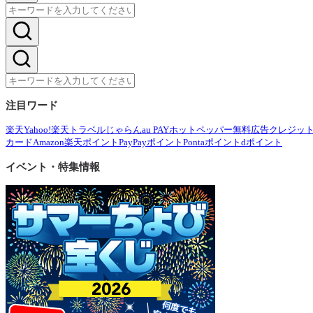
注目ワード
楽天
Yahoo!
楽天トラベル
じゃらん
au PAY
ホットペッパー
無料広告
クレジッ
カード
Amazon
楽天ポイント
PayPayポイント
Pontaポイント
dポイント
イベント・特集情報