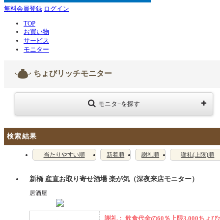
無料会員登録
ログイン
TOP
お買い物
サービス
モニター
ちょびリッチモニター
モニタ−を探す
検索結果
当たりやすい順
新着順
謝礼順
謝礼(上限)順
新橋 産直お取り寄せ酒場 楽が気（深夜来店モニター）
居酒屋
謝礼： 飲食代金の60％上限3,000ちょび