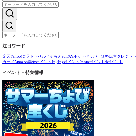
注目ワード
楽天
Yahoo!
楽天トラベル
じゃらん
au PAY
ホットペッパー
無料広告
クレジッ
カード
Amazon
楽天ポイント
PayPayポイント
Pontaポイント
dポイント
イベント・特集情報