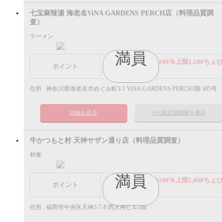
七宝麻辣湯 海老名ViNA GARDENS PERCH店（料理品質調
査）
ラーメン
満員
謝礼： 飲食代金の100％上限1,100ちょ
ポイント
ポイント
住所 : 神奈川県海老名市めぐみ町3-1 ViNA GARDENS PERCH3階 305号
詳細を見る
その他店舗情報を表示
牛かつもと村 天神サザン通り店（料理品質調査）
和食
満員
謝礼： 飲食代金の100％上限2,000ちょ
ポイント
ポイント
住所 : 福岡市中央区天神2-7-8 西天神ビル1階