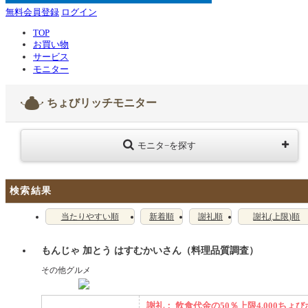
無料会員登録
ログイン
TOP
お買い物
サービス
モニター
ちょびリッチモニター
モニタ−を探す
検索結果
当たりやすい順
新着順
謝礼順
謝礼(上限)順
もんじゃ 加とう はすむかいさん（料理品質調査）
その他グルメ
謝礼： 飲食代金の50％上限4,000ちょび