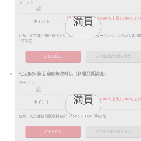
ラーメン
謝礼： 飲食代金の100％上限1,100ちょ
満員
ポイント
ポイント
住所 : 東京都品川区南大井6丁目24-1 セブンスターマンション第5大森 10
107号室
詳細を見る
その他店舗情報を表示
七宝麻辣湯 新宿歌舞伎町店（料理品質調査）
ラーメン
満員
謝礼： 飲食代金の100％上限1,100ちょ
ポイント
ポイント
住所 : 東京都新宿区歌舞伎町1-22-6 SATOMI Bldg1階
詳細を見る
その他店舗情報を表示