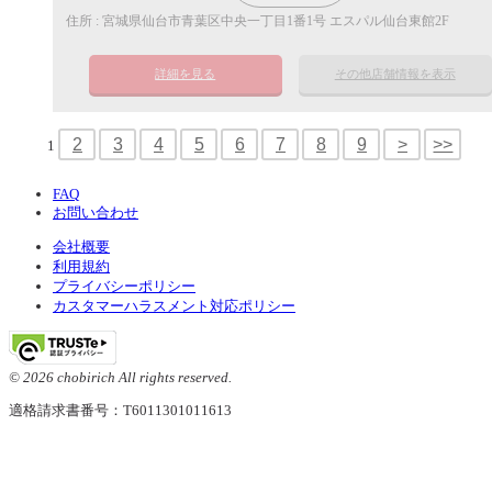
住所 : 宮城県仙台市青葉区中央一丁目1番1号 エスパル仙台東館2F
詳細を見る
その他店舗情報を表示
2
3
4
5
6
7
8
9
>
>>
1
FAQ
お問い合わせ
会社概要
利用規約
プライバシーポリシー
カスタマーハラスメント対応ポリシー
© 2026 chobirich All rights reserved.
適格請求書番号：T6011301011613