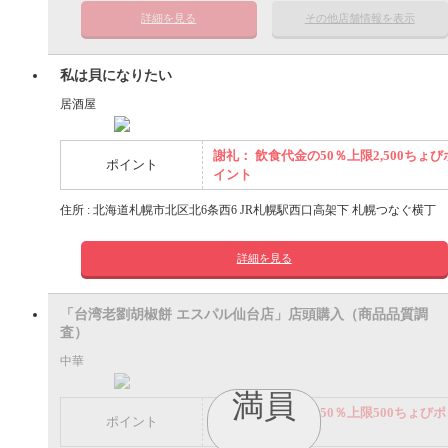
詳細を見る
その他店舗情報を表示
私は貝になりたい
居酒屋
謝礼： 飲食代金の50％上限2,500ちょび
ポイント
イント
住所 : 北海道札幌市北区北6条西6 JR札幌駅西口高架下 札幌つなぐ横丁
詳細を見る
「台湾老劉胡椒餅 エスパル仙台店」店頭購入（商品品質調
査）
中華
満員
謝礼： 飲食代金の50％上限500ちょびポ
ポイント
イント