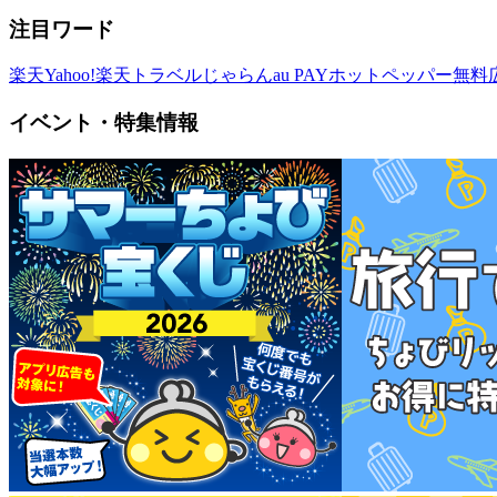
注目ワード
楽天
Yahoo!
楽天トラベル
じゃらん
au PAY
ホットペッパー
無料
イベント・特集情報