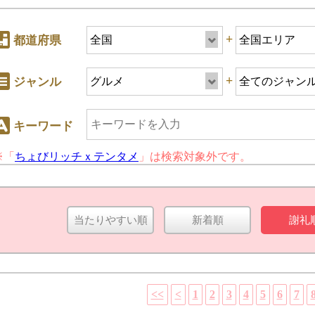
+
都道府県
+
ジャンル
キーワード
※「
ちょびリッチｘテンタメ
」は検索対象外です。
+
ジャンル
当たりやすい順
新着順
謝礼
キーワード
<<
<
1
2
3
4
5
6
7