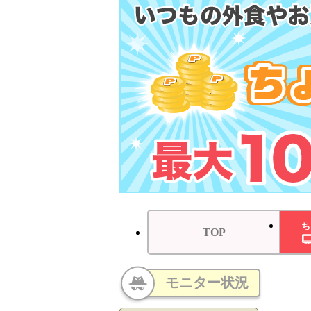
ち
TOP
モニター状況