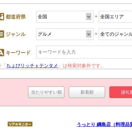
+
都道府県
+
ジャンル
キーワード
※「
ちょびリッチｘテンタメ
」は検索対象外です。
+
ジャンル
当たりやすい順
新着順
謝礼
キーワード
うっとり 綱島店（料理品