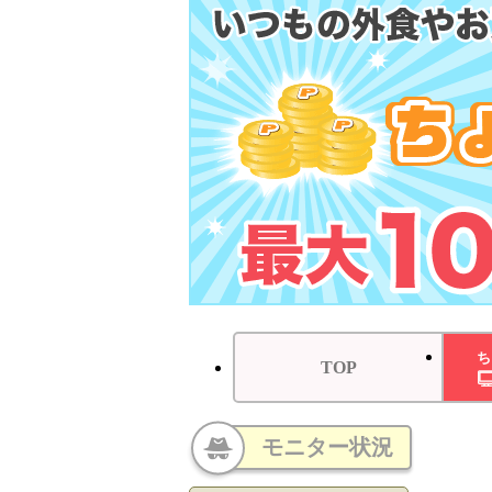
ち
TOP
モニター状況