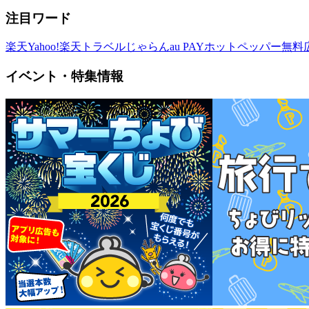
注目ワード
楽天
Yahoo!
楽天トラベル
じゃらん
au PAY
ホットペッパー
無料
イベント・特集情報