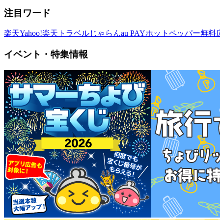
注目ワード
楽天
Yahoo!
楽天トラベル
じゃらん
au PAY
ホットペッパー
無料
イベント・特集情報