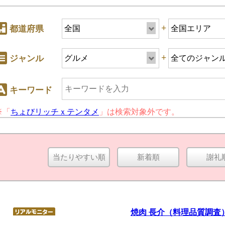
+
都道府県
+
ジャンル
キーワード
※「
ちょびリッチｘテンタメ
」は検索対象外です。
+
ジャンル
当たりやすい順
新着順
謝礼
キーワード
焼肉 長介（料理品質調査