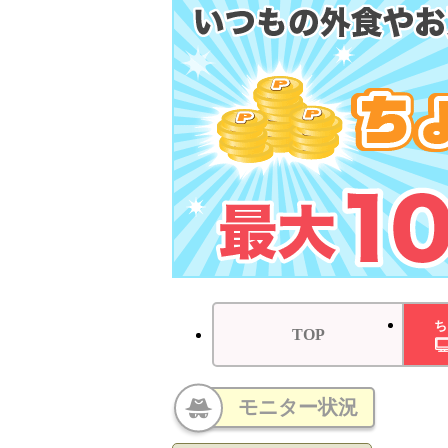
ち
TOP
モニター状況