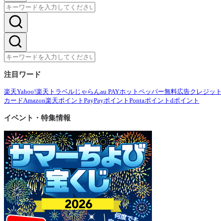
注目ワード
楽天
Yahoo!
楽天トラベル
じゃらん
au PAY
ホットペッパー
無料広告
クレジッ
カード
Amazon
楽天ポイント
PayPayポイント
Pontaポイント
dポイント
イベント・特集情報