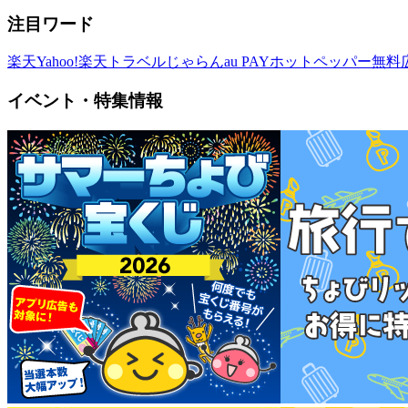
注目ワード
楽天
Yahoo!
楽天トラベル
じゃらん
au PAY
ホットペッパー
無料
イベント・特集情報