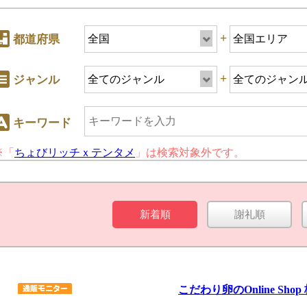
+
都道府県
+
ジャンル
キーワード
※「
ちょびリッチｘテンタメ
」は検索対象外です。
+
ジャンル
新着順
謝礼順
キーワード
こだわり卵のOnline Sh