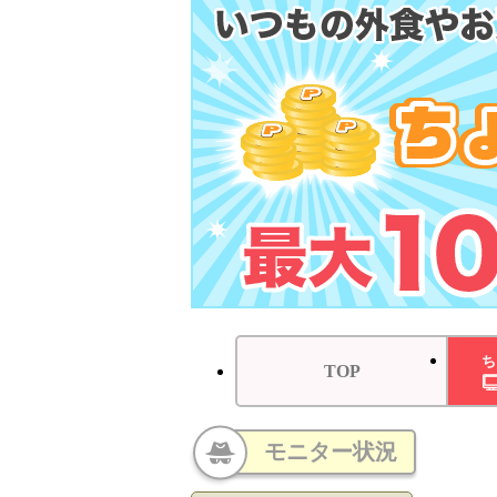
ち
TOP
モニター状況