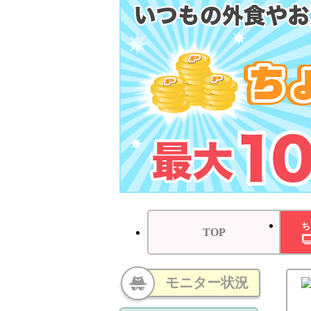
ち
TOP
モニター状況