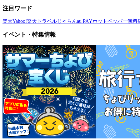
注目ワード
楽天
Yahoo!
楽天トラベル
じゃらん
au PAY
ホットペッパー
無料
イベント・特集情報