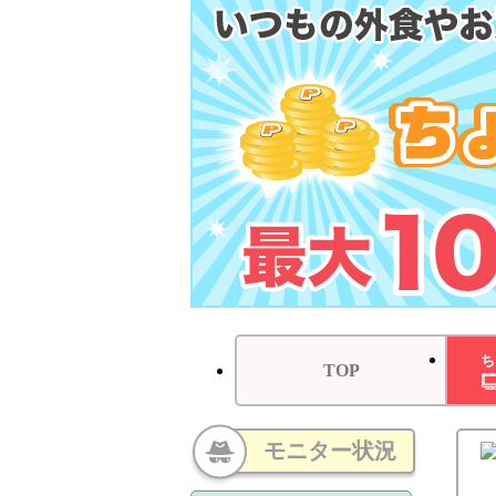
ち
TOP
モニター状況