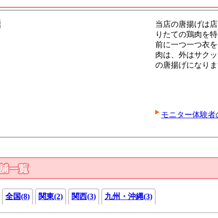
当店の唐揚げは店
りたての鶏肉を特
前に一つ一つ衣を
肉は、外はサクッ
の唐揚げになりま
モニター体験者
全国(8)
関東(2)
関西(3)
九州・沖縄(3)