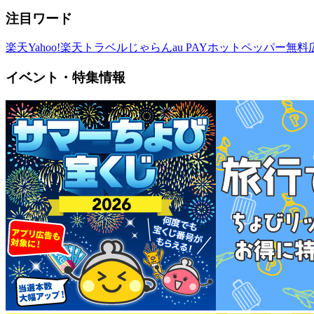
注目ワード
楽天
Yahoo!
楽天トラベル
じゃらん
au PAY
ホットペッパー
無料
イベント・特集情報