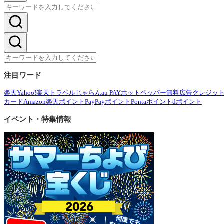
注目ワード
楽天
Yahoo!
楽天トラベル
じゃらん
au PAY
ホットペッパー
無料広告
クレジッ
カード
Amazon
楽天ポイント
PayPayポイント
Pontaポイント
dポイント
イベント・特集情報