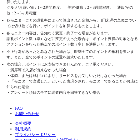
算いたします。
グルメ/お買い物：1～2週間程度、 美容/健康：2～3週間程度、 通販/その
他：2～3ヶ月程度
各モニターごとの謝礼率によって算出された金額から、1円未満の単位につい
ては切り捨てを行い、ポイントを加算するものとします。
各モニター内容は、告知なく変更・終了する場合があります。
謝礼ポイント数（率）などに変更のあった場合は、ポイント獲得の対象となる
アクションを行った時点でのポイント数（率）を適用いたします。
不正行為があったとみなされた場合は、即刻全てのポイントの権利を失いま
す。また、全てのポイントの返還を請求いたします。
次の場合、ポイントはお支払できませんので、ご了承ください。
・満席等で入店が出来なかった場合
・体調、または既往症により、サービスをお受けいただけなかった場合
・『モニターで当選した』といった表現をされ、モニターであることがお店に
知られた場合
・アンケート項目の全てに調査内容を回答できない場合
FAQ
お問い合わせ
会社概要
利用規約
プライバシーポリシー