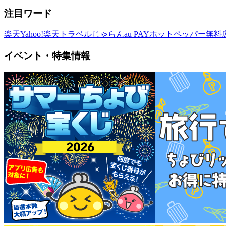
注目ワード
楽天
Yahoo!
楽天トラベル
じゃらん
au PAY
ホットペッパー
無料
イベント・特集情報