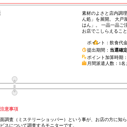
素材のよさと店内調
ん処」を展開。 大戸
はん」。 一品一品ご
お店でこしらえるこ
ポイント：
飲食代金
提出期間：
当選確定
ポイント加算時期
月間派遣人数：
1名
注意事項
面調査（ミステリーショッパー）という事が、お店の方に知ら
ビスについて調査するモニターです。