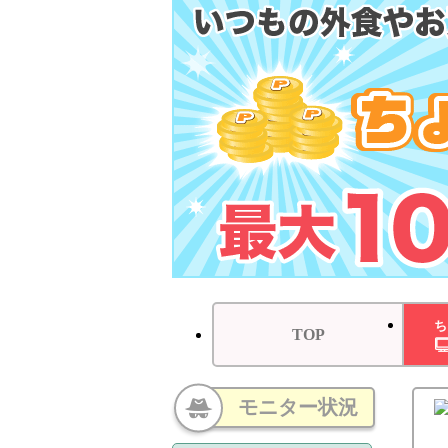
ち
TOP
モニター状況